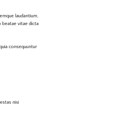
oremque laudantium,
 beatae vitae dicta
 quia consequuntur
estas nisi