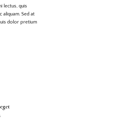
i lectus, quis
c aliquam. Sed at
quis dolor pretium
 eget
s