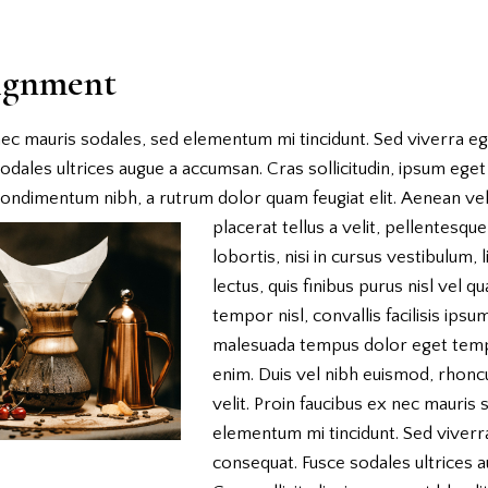
ignment
nec mauris sodales, sed elementum mi tincidunt. Sed viverra ege
dales ultrices augue a accumsan. Cras sollicitudin, ipsum eget 
condimentum nibh, a rutrum dolor quam feugiat elit.
Aenean vel
placerat tellus a velit, pellentesqu
lobortis, nisi in cursus vestibulum, l
lectus, quis finibus purus nisl vel q
tempor nisl, convallis facilisis ipsu
malesuada tempus dolor eget temp
enim. Duis vel nibh euismod, rhoncus
velit. Proin faucibus ex nec mauris 
elementum mi tincidunt. Sed viverra
consequat. Fusce sodales ultrices 