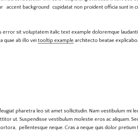
ur
accent background
cupidatat non proident officia sunt in 
s error sit voluptatem italic text example doloremque laudan
a quae ab illo vei
tooltip example
architecto beatae explicabo
feugiat pharetra leo sit amet sollicitudin. Nam vestibulum mi le
ttitor ut. Suspendisse vestibulum molestie eros ac aliquam. Sed
 tortora, pellentesque neque. Cras a neque quis dolor pretium