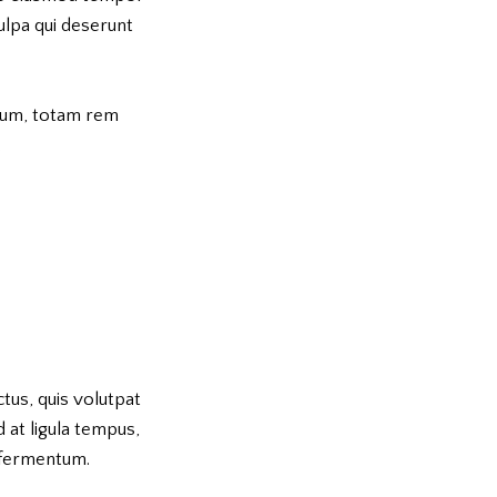
culpa qui deserunt
tium, totam rem
.
ctus, quis volutpat
 at ligula tempus,
 fermentum.