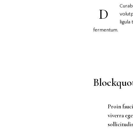
Curabi
D
volutp
ligula
fermentum.
Blockquo
Proin fauc
viverra ege
sollicitudi