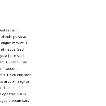
stas nisi in
blandit pulvinar,
 augue maximus,
e et neque. Sed
igula justo varius
uam. Curabitur ac
m. Praesent
us. Ut eu euismod
 arcu at, sagittis
sodales, sed
 egestas nisi in
augue a accumsan.