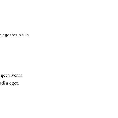
 egestas nisi in
eget viverra
udin eget.