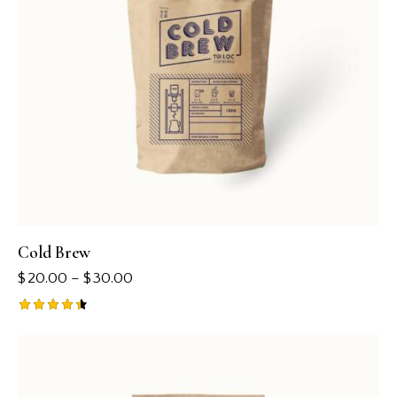
Cold Brew
$
20.00
–
$
30.00
Rated
4.50
out of 5