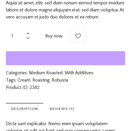
Aquia sit amet, elitr, sed diam nonum eirmod tempor invidunt
labore et dolore magna aliquyam.erat, sed diam voluptua. At
vero accusam et justo duo dolores et ea rebum.
Buy now
Categories:
Medium Roasted
,
With Additives
Tags:
Cream
,
Roasting
,
Robusta
Product ID:
2382
DESCRIPTION
REVIEWS (1)
Dicta sunt explicabo. Nemo enim ipsam voluptatem
voluptas sit odit aut fugit, sed quia consequuntur. Lorem