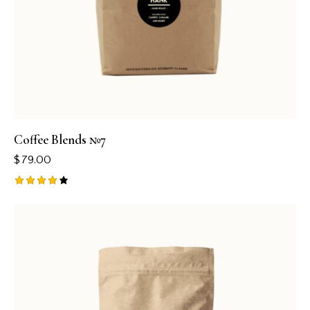
Coffee Blends №7
$
79.00
Rated
4.00
out of
5