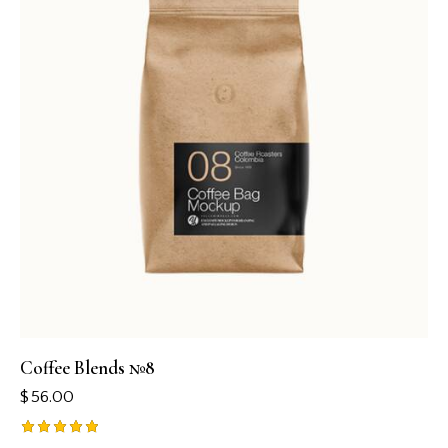
Coffee Blends №8
$
56.00
Rated