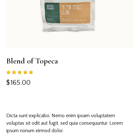
Blend of Topeca
Rated
1
$
165.00
5.00
out
of 5
based
on
custome
r rating
Dicta sunt explicabo. Nemo enim ipsam voluptatem
voluptas sit odit aut fugit, sed quia consequuntur. Lorem
ipsum nonum eirmod dolor.